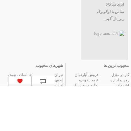
ایزی مد کالا
تماس با لوکوپوک
رپورتاژ آگهی
محبوب ترین ها
شهرهای محبوب
کار در منزل
فروش آپارتمان
تهران
خراسان رضوی
رهن و اجاره
قیمت خودرو
اصفهان
فارس
آپارتمان
لوازم دست ساز
آذربایجان شرقی
مازندران
عتیقه جات و آنتیک
گوشی موبایل
البرز
گیلان
تور ارزان آنتالیا
تور هوایی مشهد
کردستان
تور زمینی مشهد
لیست استان‌های ایران
|
آگهی های قدیمی
|
تمام آگهی ها
جستجوهای محبوب
قیمت
اخبار