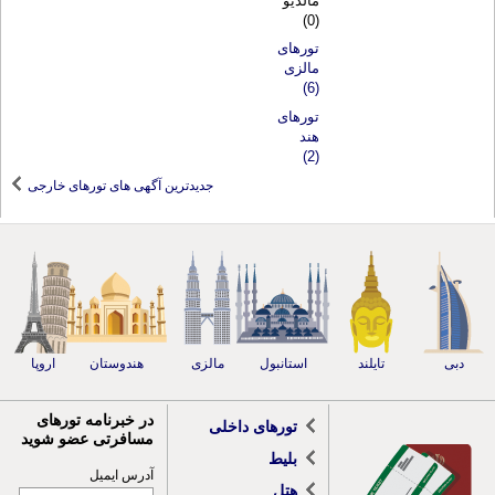
مالدیو
(0)
تورهای
مالزی
(6)
تورهای
هند
(2)
جدیدترین آگهی های تورهای خارجی
دبی
تایلند
استانبول
مالزی
هندوستان
اروپا
در خبرنامه تورهای
تورهای داخلی
مسافرتی عضو شوید
بلیط
آدرس ایمیل
هتل