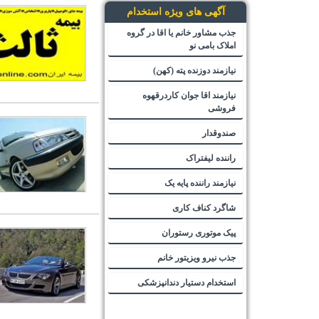
آگهی های ویژه استخدام
جذب مشاور خانم یا اقا در گروه
املاک بامی نو
نیازمند دوزنده پته (کهن)
نیازمند اقا جوان کاردرقهوه
فروشی
صندوقدار
راننده لیفتراک
نیازمند راننده پایه یک
شاگرد کناف کاری
پیک موتوری رستوران
جذب نیرو ویزیتور خانم
استخدام دستیار دندانپزشکی