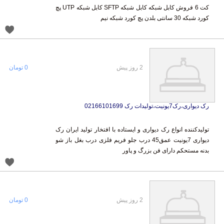
کورد شبکه 30 سانتی بلدن پچ کورد شبکه نیم
2 روز پیش
0 تومان
رک دیواری،رک7یونیت،تولیدات رک 02166101699
تولیدکننده انواع رک دیواری و ایستاده با افتخار تولید ایران رک
دیواری 7یونیت عمق45 درب جلو فریم فلزی درب بغل باز شو
بدنه مستحکم دارای فن بزرگ و پاور
2 روز پیش
0 تومان