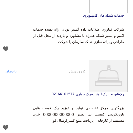
خدمات شبکه های کامپیوتری
شرکت فناوری اطلاعات داده گستر نویان ارائه دهنده خدمات
اکتیو و پسیو شبکه همراه با مشاوره و بازدید از محل قبل از
طراحی و پیاده سازی شبکه سازمان یا شرکت
2 روز پیش
0 تومان
رک6یونیت،رک7یونیت،رک دیواری 02166101577
بزرگترین مرکز تخصصی تولید و توزیع رک قیمت هایی
باورنکردنی کیفیتی بی نظیر ()()()()()()()()()()()()() خرید
مستقیم از کارخانه = پرداخت مبلغ کمتر ارسال فو