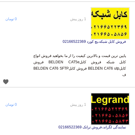
1 روز پیش
0 تومان
فروش کابل شبکه،پچ کورد 02166522369
پایین ترین قیمت و بالاترین کیفیت را از ما بخواهید فروش انواع
کابل شبکه فروش کابلBELDEN CAT5e فروش
کابلBELDEN CAT6 utp فروش کابلBELDEN CAT6 SFTP
ف
1 روز پیش
0 تومان
نمایندگی لگراند،فروش ترانک 02166522369