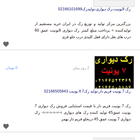
رک 9یونیت،رک دیواری،تولیدرک02166101699
بزرگترین مرکز تولید و توزیع رک در ایران خرید مستقیم از
تولیدکننده = پرداخت مبلغ کمتر رک دیواری 9یونیت عمق 60
درب های بغل دارای قفل کلیدی درب جلو فری
2 روز پیش
0 تومان
رک 7 یونیت فریم دار،تولید رکA 7 یونیت 02166505843
رک 7 یونیت فریم دار با قیمت استثنایی فروش رک دیواری 7
یونیت عمق45 تولید کننده رک های دیواری =-=-=-=-=-=- رک
دیواری 7 یونیت عمق 45 دربجلو فریم دار بهمر