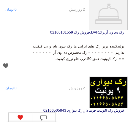
2 روز پیش
0 تومان
رک دی وی آر،رکDVR،فروش رک 02166101559
تولیدکننده برتر رک های ایرانی ما رک بدون نام و بی کیفیت
نداریم =-=-=-=-=-=-=-=- رک مخصوص دی وی آر =-=-=-=-=-=-
=-=- رک 4یونیت عمق 50 درب جلو توری کیفیت
2 روز پیش
0 تومان
فروش رک 9یونیت فریم دار،رک دیواری 02166505843
تولید رک های ایرانی با کیفیت و با قیمت استثنایی رک دیواری 9
یونیت =-=-=-=-=-=-= تماس با تولیدکننده رک : 02166505856