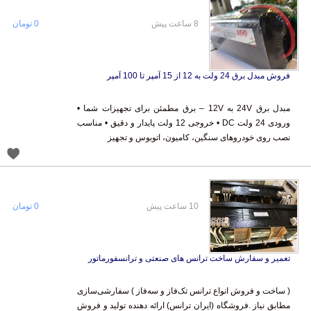
8 ساعت پیش
0 تومان
فروش مبدل برق 24 ولت به 12 از 15 آمپر تا 100 آمپر
مبدل برق 24V به 12V – برق مطمئن برای تجهیزات شما •
ورودی 24 ولت DC • خروجی 12 ولت پایدار و دقیق • مناسب
نصب روی خودروهای سنگین، کامیون، اتوبوس و تجهیز
10 ساعت پیش
0 تومان
تعمیر و سفارش ساخت ترانس های صنعتی و ترانسفورماتور
( ساخت و فروش انواع ترانس تک‌فاز و سه‌فاز ) سفارشی‌سازی
مطابق نیاز .فروشگاه (ایران ترانس) ارائه دهنده تولید و فروش