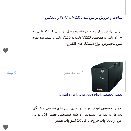
ساخت و فروش ترانس مبدل V110 به ۲۲۰V و بالعکس
ایران ترانس سازنده و فروشنده مبدل ترانسی V110 ولتی به
۲۲۰V ولتی و همچنین V220 ولت به V110 ولت با سیم پیچ تمام
مس مخصوص انواع دستگاه های الکترو
4 ساعت پیش
0 تومان
تعمیر تخصصی انواع ups , یو پی اس و اینورتر
تعمیر تخصصی انواع اینورتر و یو پی اس های صنعتی و خانگی
تک فاز و سه فاز سینوسی و شبه سینوسی تعمیر ups یو پی
اس از 500 وات خروجی الی 10 کیلو وات تعمیر