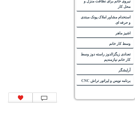
نیروی خانم برای نظافت منزل و
محل کار
استخدام مشاور املاک پونک مبتدی
و حرفه ای
اشپز ماهر
وسط کار خانم
تعدادی زیگزالدوز راسته دوز وسط
کار خانم نیازمندیم
آرایشگر
برنامه نویس و اپراتور تراش CNC
تماس با ما
|
موتور جستجوی فرصت‌های شغلی
|
اخبار استخدام
|
استخدام‌های دولتی
|
استخدام‌
بانک‌ها و موسسات مالی
|
استخدام‌ نیروهای مسلح
|
استخدام‌ شرکت‌های معتبر
|
ایزی مد کالا
|
شبا
چیست؟
|
کد شبای بانک ملی
|
کد شبای بانک صادرات
|
کد شبای بانک تجارت
|
کد شبای بانک سپه
|
کد
شبای بانک توصعه صادرات
|
کد شبای بانک کشاورزی
|
کد شبای بانک صنعت و معدن
|
کد شبای بانک
انصار
|
کد شبای بانک سامان
|
کد شبای بانک اقتصادنوین
|
کد شبای بانک پاسارگاد
|
کد شبای بانک