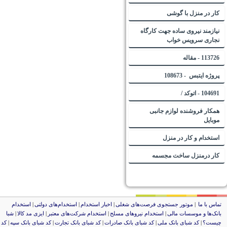
کار در منزل با گوشی
نیازمند نیروی ساده جهت کارگاه
نجاری سرویس خواب
113726 - مقاله
پروژه ایتبس - 108673
104691 - اتوکد /
همکار فروشنده لوازم جانبی
موبایل
استخدام و کار در منزل
کار درمنزل ساخت مجسمه
ماس با ما
|
موتور جستجوی فرصت‌های شغلی
|
اخبار استخدام
|
استخدام‌های دولتی
|
استخدام‌
انک‌ها و موسسات مالی
|
استخدام‌ نیروهای مسلح
|
استخدام‌ شرکت‌های معتبر
|
ایزی مد کالا
|
شبا
یست؟
|
کد شبای بانک ملی
|
کد شبای بانک صادرات
|
کد شبای بانک تجارت
|
کد شبای بانک سپه
|
کد