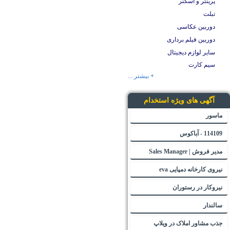
پرینتر و اسکنر
تبلت
دوربین عکاسی
دوربین فیلم برداری
سایر لوازم دیجیتال
سیم کارت
+ بیشتر ...
آگهی های ویژه استخدام
ماسور
114109 - آباکوس
مدیر فروش | Sales Manager
نیروی کارخانه دمپایی eva
نیروکار در رستوران
سالندار
جذب مشاور املاک در ویلاپ