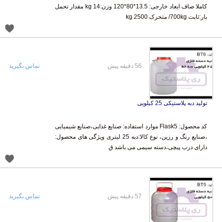
بار:ثابت 700kg/ متحرک kg 2500
56 دقیقه پیش
تماس بگیرید
تولید دبه پلاستیکی 25 کیلویی
کد محصول: Flask5 موارد استفاده: صنایع غذایی،صنایع شیمیایی
،صنایع رنگ و رزین، نوع کالا:دبه 25 لیتری ویژگی های محصول:
دارای درب پیچی،دسته سیمی می باشد ق
57 دقیقه پیش
تماس بگیرید