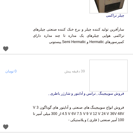
چیلر تراکمی
سارآفرین تولید کننده چیلر و برج خنک کننده صنعتی چیلرهای
تراکمی هوایی چیلرهای یک مداره تا چند مداره دارای
کمپرسورهای Hermatic و Semi Hermatic پیستونی
39 دقیقه پیش
0 تومان
فروش سوییچینگ , ترانس و آدابتور و شارژر باطری ,
فروش انواع سوییچینگ های صنعتی و آداپتور های گوناگون 3 V
4.5 V 6V 7.5 V 9 V 12 V 24 V 36V 48V از 300 میلی آمپر تا
100 آمپر صنعتی ( فلزی ) و پلاستیکی -