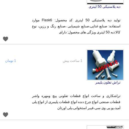
دبه پلاستیکی 50 لیتری
تولید دبه پلاستیکی 50 لیتری کد محصول: Flask6 موارد
استفاده: صنایع غذایی،صنایع شیمیایی ،صنایع رنگ و رزین، نوع
کالا:دبه 50 لیتری ویژگی های محصول: دارای
1 ساعت پیش
1 تومان
تراش تفلون پلیمر
تراشکاری و ساخت انواع قطعات تفلونی پیچ ومهره واشر
قطعات صنعتی انواع چرخ دنده انواع قطعات پلیمری از انواع پلی
آمید،یو پی وی سی،فیبر استخوانی،پلی اورتان