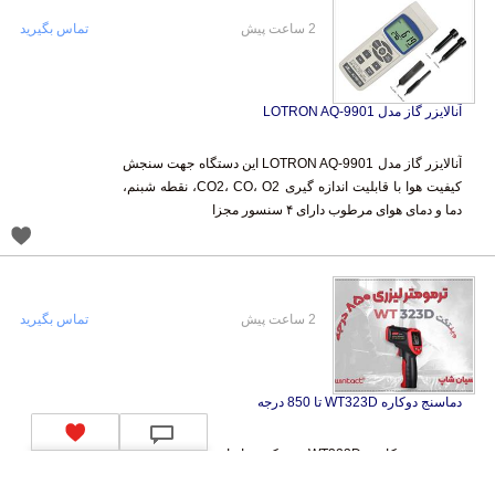
2 ساعت پیش
تماس بگیرید
آنالایزر گاز مدل LOTRON AQ-9901
آنالایزر گاز مدل LOTRON AQ-9901 این دستگاه جهت سنجش
کیفیت هوا با قابلیت اندازه گیری CO2، CO، O2، نقطه شبنم،
دما و دمای هوای مرطوب دارای ۴ سنسور مجزا
2 ساعت پیش
تماس بگیرید
دماسنج دوکاره WT323D تا 850 درجه
ترمومتر دوکاره WT323D وینتکت، ابزاری حرفه‌ای برای
سنجش دما در ذوب فلزات و کوره‌ها است. این دماسنج با