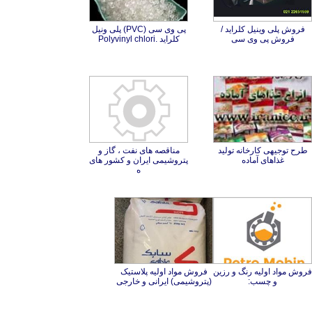
فروش پلی وینیل کلراید /
پی وی سی (PVC) پلی ونیل
فروش پی وی سی
کلراید .Polyvinyl chlori
طرح توجیهی کارخانه تولید
مناقصه های نفت ، گاز و
پتروشیمی ایران و کشور های
غذاهای آماده
ه
فروش مواد اولیه رنگ و رزین
فروش مواد اولیه پلاستیک
و چسب:
(پتروشیمی) ایرانی و خارجی