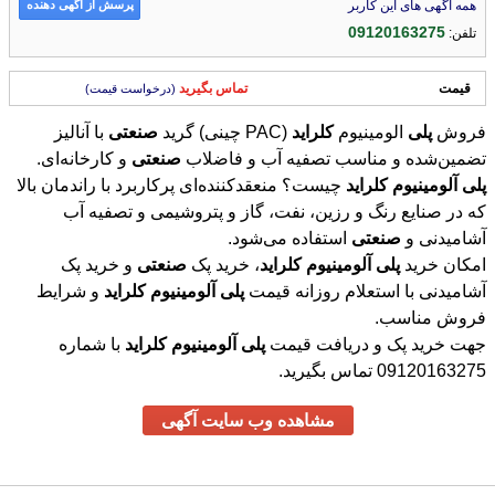
پرسش از آگهی دهنده
همه آگهی های این کاربر
09120163275
تلفن:
قیمت
تماس بگیرید
(درخواست قیمت)
فروش
پلی
الومینیوم
کلراید
(PAC چینی) گرید
صنعتی
با آنالیز
تضمین‌شده و مناسب تصفیه آب و فاضلاب
صنعتی
و کارخانه‌ای.
پلی
آلومینیوم
کلراید
چیست؟ منعقدکننده‌ای پرکاربرد با راندمان بالا
که در صنایع رنگ و رزین، نفت، گاز و پتروشیمی و تصفیه آب
آشامیدنی و
صنعتی
استفاده می‌شود.
امکان خرید
پلی
آلومینیوم
کلراید
، خرید پک
صنعتی
و خرید پک
آشامیدنی با استعلام روزانه قیمت
پلی
آلومینیوم
کلراید
و شرایط
فروش مناسب.
جهت خرید پک و دریافت قیمت
پلی
آلومینیوم
کلراید
با شماره
09120163275 تماس بگیرید.
مشاهده وب سایت آگهی