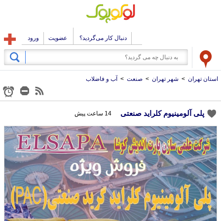
دنبال کار می‌گردید؟
عضویت
ورود
استان تهران
>
شهر تهران
>
صنعت
>
آب و فاضلاب
پلی آلومینیوم کلراید صنعتی
14 ساعت پیش