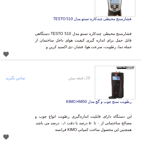
فشارسنج محیطی چندکاره تستو مدل TESTO 510
فشارسنج محیطی چندکاره تستو مدل TESTO 510 دستگاهی
قابل حمل برای اندازه گیری کیفیت هوای داخل ساختمان از
جمله دما، رطوبت، سرعت هوا، فشار، دی اکسید کربن و
29 دقیقه پیش
تماس بگیرید
رطوبت سنج چوب و گچ مدل KIMO HM50
این دستگاه دارای قابلیت اندازه‌گیری رطوبت انواع چوب و
مصالح ساختمانی از ۰ تا ۵۰ درصد با دقت ۰٫۱ درصد می باشد.
همچنین این محصول ساخت کمپانی KIMO فرانسه