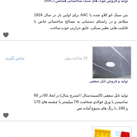
تولید و فروش بلوک های سبک ساختمانی هبلکس (AAC)
بتن سبک اتو کلاو شده یا AAC برای اولین بار در سال 1924
میلادی و در راستای دستیابی به مصالح ساختمانی خاص با
قابلیت هایی نظیر سبکی، عایق حرارتی خوب،ساخت
19 ساعت پیش
تماس بگیرید
تولید و فروش تایل سقفی
تولید تایل سقفی (اکسپنددمتال / استرچ متال) در ابعاد 60 در 60
سانتیمتر با ورق فولادی ضخامت 7/0 میلیمتر با چشمه های 170
و 180، با رنگ های متنوع آماده نص