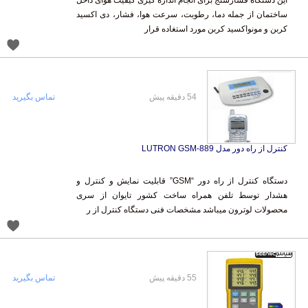
این دستگاه فشارسنج برای انجام اندازه گیری کیفیت هوای داخل
ساختمان از جمله دما، رطوبت، سرعت هوا، فشار، دی اکسید
کربن و مونواکسید کربن مورد استغاده قرار
54 دقیقه پیش
تماس بگیرید
کنترل از راه دور مدل LUTRON GSM-889
دستگاه کنترل از راه دور “GSM” قابلیت نمایش و کنترل و
هشدار توسط تلفن همراه ساخت کشور تایوان از سری
محصولات لوترون میباشد مشخصات فنی دستگاه کنترل از ر
55 دقیقه پیش
تماس بگیرید