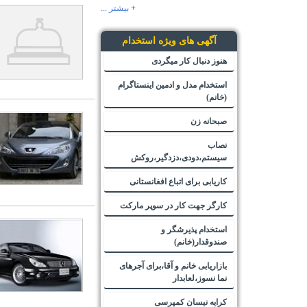
+ بیشتر ...
آگهی های ویژه استخدام
هنوز دنبال کار میگردی
استخدام مدل و ادمین اینستاگرام
(خانم)
صبحانه زن
نصاب
سیستم،دودی،دزدگیر،روکش
کاریابی برای اتباع افغانستانی
کارگر جهت کار در سوپر مارکت
استخدام پذیرشگر و
صندوقدار(خانم)
بازاریابی خانم و آقا،برای آجرهای
نما نسوز،لعابدار
کرایه نیسان کمپرسی