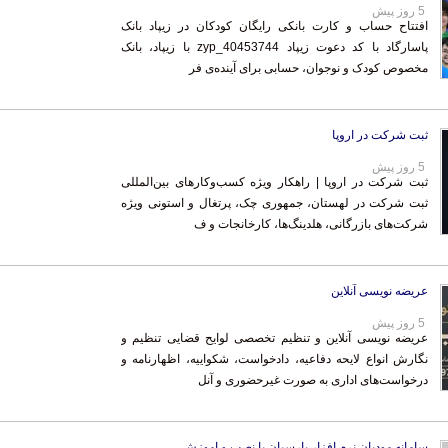
5 روز پیش
افتتاح حساب و کارت بانکی رایگان کودکان در زیپاد بانک
پاسارگاد با کد دعوت زیپاد 40453744_zyp با زیپاد، بانک
مخصوص کودک و نوجوان، حسابی برای آینده‌ی فر
ثبت شرکت در اروپا
5 روز پیش
ثبت شرکت در اروپا | راهکار ویژه کسب‌وکارهای بین‌المللی
ثبت شرکت در لهستان، جمهوری چک، پرتغال و استونی ویژه
شرکت‌های بازرگانی، هلدینگ‌ها، کارخانجات و ف
عریضه نویسی آنلاین
5 روز پیش
عریضه نویسی آنلاین و تنظیم تخصصی لوایح قضایی تنظیم و
نگارش انواع لایحه دفاعیه، دادخواست، شکواییه، اظهارنامه و
درخواست‌های اداری به صورت غیرحضوری و آنل
سامانه مودیان نرم افزار پارسیان با نصب و اموزش