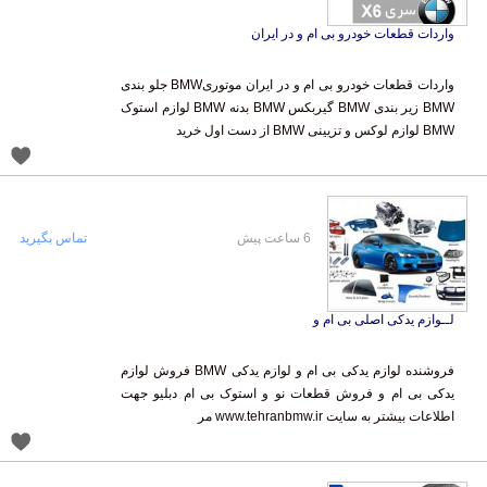
واردات قطعات خودرو بی ام و در ایران
واردات قطعات خودرو بی ام و در ایران موتوریBMW جلو بندی
BMW زیر بندی BMW گیربکس BMW بدنه BMW لوازم استوک
BMW لوازم لوکس و تزیینی BMW از دست اول خرید
6 ساعت پیش
تماس بگیرید
لــوازم یدکی اصلی بی ام و
فروشنده لوازم یدکی بی ام و لوازم یدکی BMW فروش لوازم
یدکی بی ام و فروش قطعات نو و استوک بی ام دبلیو جهت
اطلاعات بیشتر به سایت www.tehranbmw.ir مر