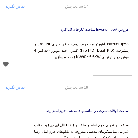
17 ساعت پیش
تماس بگیرید
فروش Inverter ip5A ساخت کارخانه LS کره
Inverter ip5A اينورتر مخصوص پمپ و فن دارايPID کنترلر
پيشرفته (Pre-PID, Dual PID) کنترل چند موتور (حداکثر 4
موتور در رنج تواني KW90 ~5.5KW ) ذخيره سازي
18 ساعت پیش
تماس بگیرید
ساعت اوقات شرعی و مناسبتهای مذهبی حرم امام رضا
ساعت و تقویم حرم امام رضا تابلو ( LEDال ای دی) و اوقات
شرعی نمایشگرهای مذهبی معروف به تابلوهای حرم امام رضا