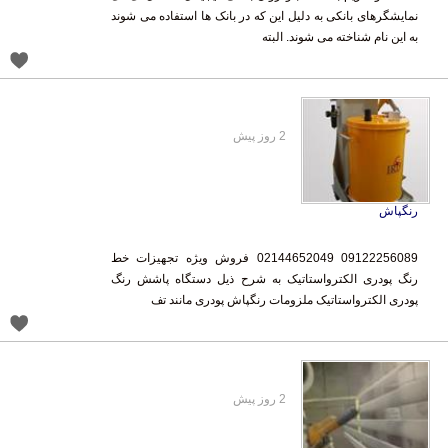
به این نام شناخته می شوند. البته
2 روز پیش
رنگپاش
09122256089 02144652049 فروش ویژه تجهیزات خط
رنگ پودری الکترواستاتیک به شرح ذیل دستگاه پاشش رنگ
پودری الکترواستاتیک ملزومات رنگپاش پودری مانند تف
2 روز پیش