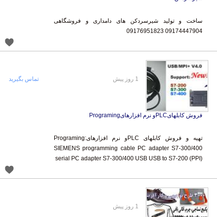
ساخت و تولید شیرسردکن های دامداری و فروشگاهی
09174447904 09176951823
1 روز پیش
تماس بگیرید
فروش کابلهایPLCو نرم افزارهایPrograming
تهیه و فروش کابلهای PLCو نرم افزارهایPrograming:
SIEMENS programming cable PC adapter S7-300/400
serial PC adapter S7-300/400 USB USB to S7-200 (PPI)
1 روز پیش