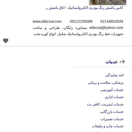
کابین پاشش رنگ پودری الکترواستاتیک - اتاق پاشش ر
www.alfacoat.com 09122256089 02144652049
alfacoat@yahoo.com مشاوره رایگان، طراحی و ساخت
تجهیزات خط رنگ پودری الکترواستاتیک شامل: انواع کوره پخت
خدمات
اخذ نمایندگی
پزشکی، سلامت و زیبایی
خدمات آموزشی
خدمات اداری
خدمات اینترنت، کافی نت
خدمات بازرگانی
خدمات تعمیرات
خدمات چاپ و تبلیغات