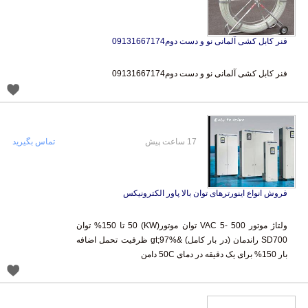
فنر کابل کشی آلمانی نو و دست دوم09131667174
فنر کابل کشی آلمانی نو و دست دوم09131667174
17 ساعت پیش
تماس بگیرید
فروش انواع اینورترهای توان بالا پاور الکترونیکس
ولتاژ موتور VAC 5- 500 توان موتور(KW) 50 تا 150% توان
SD700 راندمان (در بار کامل) &gt;97% ظرفیت تحمل اضافه
بار 150% برای یک دقیقه در دمای 50C دامن