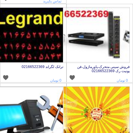
تماس بگیرید
روش سینی متحرک،پاورماژول،فن
ترانک لگراند 02166522369
ونیت رک 02166522369
0 تومان
0 تومان