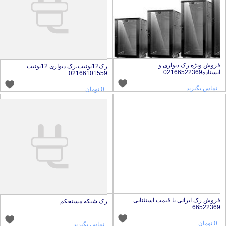
روش ویژه رک دیواری و
رک12یونیت،رک دیواری 12یونیت
ستاده02166522369
02166101559
تماس بگیرید
0 تومان
روش رک ایرانی با قیمت استثنایی
رک شبکه مستحکم
6652236
0 تومان
تماس بگیرید