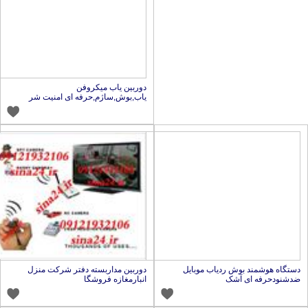
دوربین یاب میکروفن
یاب,بوش,ساژم,حرفه ای امنیت شر
ستگاه هوشمند بوش ردیاب موبایل
دوربین مداربسته دفتر شرکت منزل
دشنودحرفه ای آشک
انبارمغازه فروشگا