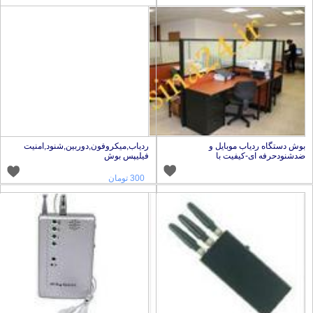
وش دستگاه ردیاب موبایل و
ردیاب,میکروفون,دوربین,شنود,امنیت
دشنودحرفه ای-کیفیت با
فیلیپس بوش
300 تومان