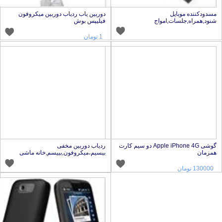
سدودکننده موبایل
دوربین یاب ردیاب دوربین میکروفون
نود,همراه,جلسات,امواج
فیلیپس بوش
1 تومان
گوشی Apple iPhone 4G دو سیم کارت
ردیاب دوربین مخفی
مزمان
بیسیم،میکروفون,بییسم,خانه ماشی
130000 تومان