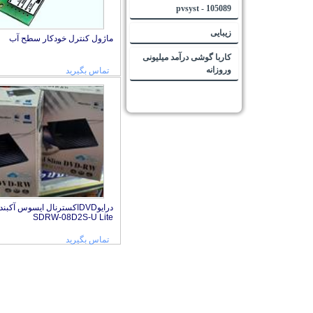
105089 - pvsyst
زیبایی
ماژول کنترل خودکار سطح آب
کاربا گوشی درآمد میلیونی
وروزانه
تماس بگیرید
درایوDVDاکسترنال ایسوس آکبن
SDRW-08D2S-U Lite
تماس بگیرید