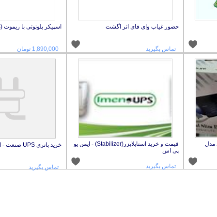
حضور غیاب وای فای اثر اگشت
اسپیکر بلوتوثی با ریموت (مدل-A48
تماس بگیرید
1,890,000 تومان
د مدل
قیمت و خرید استابلایزر(Stabilizer) - ایمن یو
خرید باتری UPS صنعت - ایمن یو پی اس
پی اس
تماس بگیرید
تماس بگیرید