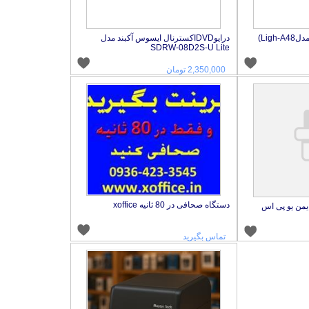
Ligh)
درایوDVDاکسترنال ایسوس آکبند مدل
SDRW-08D2S-U Lite
2,350,000 تومان
دستگاه صحافی در 80 ثانیه xoffice
تماس بگیرید