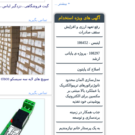
+ بیشتر ...
گیت فروشگاهی ، دزدگیر لباس ، ت
آگهی های ویژه استخدام
تماس بگیرید
رفع تعهد ارزی و افزایش
سقف صادرات
ایتبس - 106452
108297 - پروژه ی پایانی
ارشد
اصلاح کد پایتون
سویچ های لایه سه سیسکو cisco
مدل‌سازی المان محدود
نانوژنراتورهای تریبوالکتریک
با عملکرد بالا مبتنی بر
مکسین برای الکترونیک
تماس بگیرید
پوشیدنی خود-تغذیه
جذب همکار در زمینه
برندسازی و توسعه
به یک پرستار خانم نیازمندیم