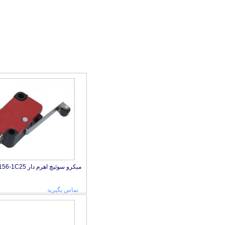
میکرو سوئیچ اهرم دار V-156-1C25
تماس بگیرید