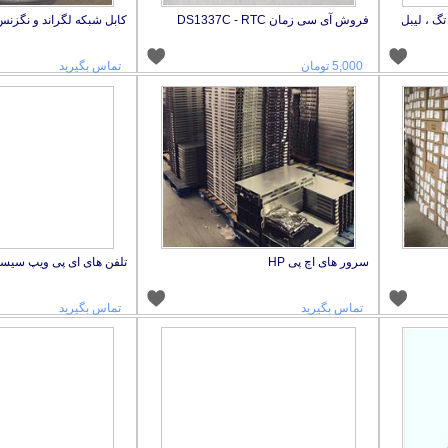
گ ، لیبل
فروش آی سی زمان DS1337C - RTC
کابل شبکه لگراند و نگزنس
5,000 تومان
تماس بگیرید
سرور های اچ پی HP
تلفن های ای پی ویپ سیسکو co voip
تماس بگیرید
تماس بگیرید