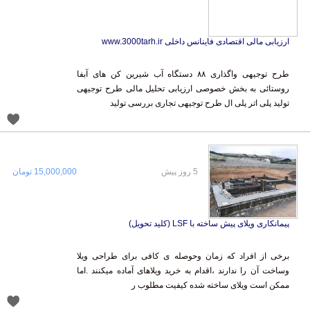
ارزیابی مالی اقتصادی فاینانس داخلی www.3000tarh.ir
طرح توجیهی واگذاری ۸۸ دستگاه آب شیرین کن های آبفا
روستائی به بخش خصوصی ارزیابی تحلیل مالی طرح توجیهی
تولید پلی اتر پلی ال طرح توجیهی تجاری بررسی تولید
5 روز پیش
15,000,000 تومان
پیمانکاری ویلای پیش ساخته با LSF (کلید تحویل)
برخی از افراد که زمان وحوصله ی کافی برای طراحی ویلا
وساخت آن را ندارند ،اقدام به خرید ویلاهای آماده میکنند .اما
ممکن است ویلای ساخته شده کیفیت مطلوب ر