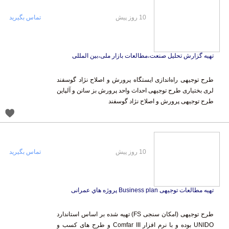
10 روز پیش
تماس بگیرید
تهیه گزارش تحلیل صنعت،مطالعات بازار ملی،بین المللی
طرح توجیهی راه‌اندازی ایستگاه پرورش و اصلاح نژاد گوسفند
لری بختیاری طرح توجیهی احداث واحد پرورش بز سانن و آلپاین
طرح توجیهی پرورش و اصلاح نژاد گوسفند
10 روز پیش
تماس بگیرید
تهيه مطالعات توجيهی Business plan پروژه هاي عمرانی
طرح توجیهی (امکان سنجی FS) تهیه شده بر اساس استاندارد
UNIDO بوده و با نرم افزار Comfar III و طرح های کسب و