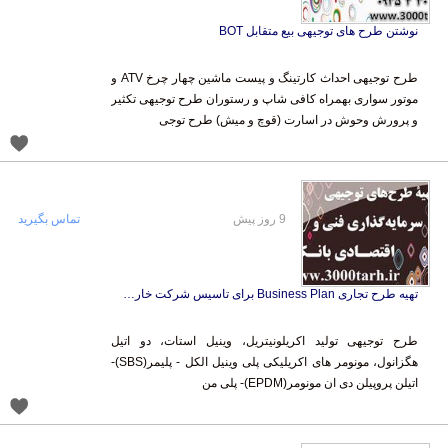
نوشتن طرح های توجیهی بیع متقابل BOT
طرح توجیهی احداث کارتینگ و پیست ماشین چهار چرخ ATV و
موتور سواری بهمراه کافی شاپ و رستوران طرح توجیهی تکثیر
و پرورش وحوش در اسارت (قوچ و میش) طرح توجی
9 روز پیش
تماس بگیرید
تهیه طرح تجاری Business Plan برای تاسیس شرکت خارجی
طرح توجیهی تولید اکریلونیتریل، وینیل استات، دو اتیل
هگزانول، مونومر های اکریلیکی پلی وینیل الکل - پلیمر(SBS)-
اتیلن پروپیلن دی ان مونومر(EPDM)- پلی من