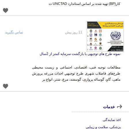
کار(BP) تهیه شده بر اساس استاندارد UNCTAD ت
11 روز پیش
تماس بگیرید
نمونه طرح های توجیهی با بازگشت سرمایه کمتر از 2سال
مطالعات توجیه فنی، اقتصادی، اجتماعی و زیست محیطی
طرح‌های فاضلاب شهری طرح توجيهي احداث مزرعه پرورش
ماهی، گاو، گوساله پرواری، گوسفند، مرغ، شتر، انواع پر
خدمات
اخذ نمایندگی
پزشکی، سلامت و زیبایی