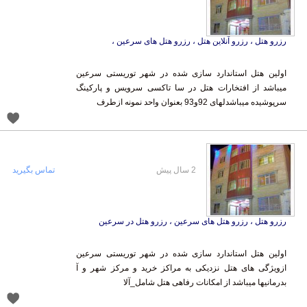
رزرو هتل ، رزرو آنلاین هتل ، رزرو هتل های سرعین ،
اولین هتل استاندارد سازی شده در شهر توریستی سرعین
میباشد از افتخارات هتل در سا تاکسی سرویس و پارکینگ
سرپوشیده میباشدلهای 92و93 بعنوان واحد نمونه ازطرف
2 سال پیش
تماس بگیرید
رزرو هتل ، رزرو هتل های سرعین ، رزرو هتل در سرعین
اولین هتل استاندارد سازی شده در شهر توریستی سرعین
ازویژگی های هتل نزدیکی به مراکز خرید و مرکز شهر و آ
بدرمانیها میباشد از امکانات رفاهی هتل شامل_آلا