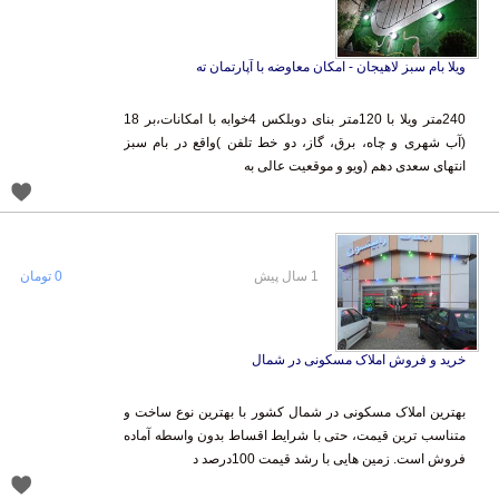
ویلا بام سبز لاهیجان - امکان معاوضه با آپارتمان ته
240متر ویلا با 120متر بنای دوبلکس 4خوابه با امکانات،بر 18
(آب شهری و چاه، برق، گاز، دو خط تلفن )واقع در بام سبز
انتهای سعدی دهم (ویو و موقعیت عالی به
1 سال پیش
0 تومان
خرید و فروش املاک مسکونی در شمال
بهترین املاک مسکونی در شمال کشور با بهترین نوع ساخت و
متناسب ترین قیمت، حتی با شرایط اقساط بدون واسطه آماده
فروش است. زمین هایی با رشد قیمت 100درصد د