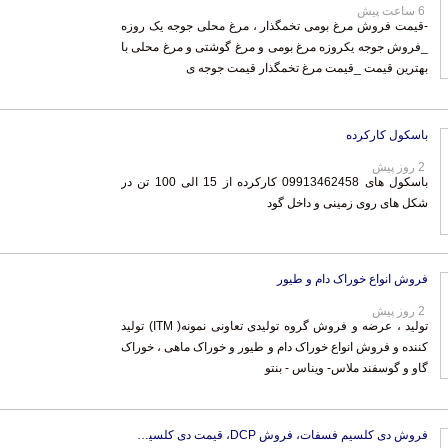
6 ساعت پیش
-قیمت فروش مرغ بومی تخمگذار ، مرغ محلی جوجه یک روزه
_فروش جوجه یکروزه مرغ بومی و مرغ گوشتی و مرغ محلی با
بهترین قیمت _قیمت مرغ تخمگذار قیمت جوجه ی
باسکول کارکرده
2 روز پیش
باسکول های 09913462458 کارکرده از 15 الی 100 تن در
شکل های روی زمینی و داخل گود
فروش انواع خوراک دام و طیور
2 روز پیش
تولید ، عرضه و فروش گروه تولیدی تعاونی نمونه( ITM) تولید
کننده و فروش انواع خوراک دام و طیور و خوراک ماهی ، خوراک
گاو و گوسفند ملاس- ویناس - بنتو
فروش دی کلسیم فسفات، فروش DCP، قیمت دی کلسیم فسفات