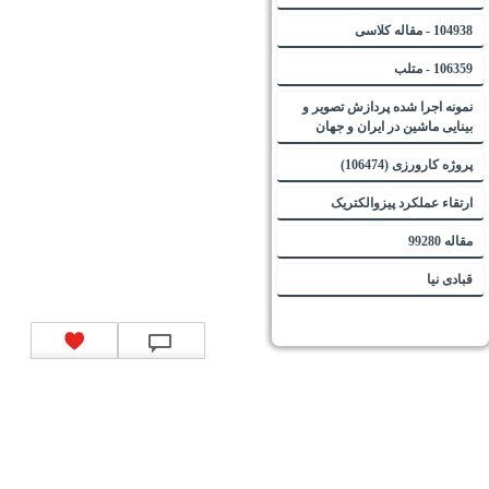
104938 - مقاله کلاسی
106359 - متلب
نمونه اجرا شده پردازش تصویر و
بینایی ماشین در ایران و جهان
پروژه کارورزی (106474)
ارتقاء عملکرد پیزوالکتریک
مقاله 99280
قبادی نیا
تماس با ما
|
موتور جستجوی فرصت‌های شغلی
|
اخبار استخدام
|
استخدام‌های دولتی
|
استخدام‌
بانک‌ها و موسسات مالی
|
استخدام‌ نیروهای مسلح
|
استخدام‌ شرکت‌های معتبر
|
ایزی مد کالا
|
شبا
چیست؟
|
کد شبای بانک ملی
|
کد شبای بانک صادرات
|
کد شبای بانک تجارت
|
کد شبای بانک سپه
|
کد
شبای بانک توصعه صادرات
|
کد شبای بانک کشاورزی
|
کد شبای بانک صنعت و معدن
|
کد شبای بانک
انصار
|
کد شبای بانک سامان
|
کد شبای بانک اقتصادنوین
|
کد شبای بانک پاسارگاد
|
کد شبای بانک
کارآفرین
|
کد شبای بانک سرمایه
|
کد شبای بانک شهر
|