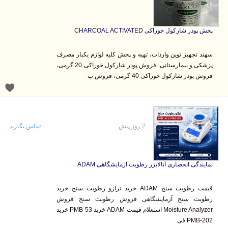
پخش پودر شارکول خوراکی CHARCOAL ACTIVATED
سهند تجهیز نوین واردات، تهیه و پخش کلیه لوازم یکبار مصرف
پزشکی و بیمارستانی. فروش پودر شارکول خوراکی 20 گرمی،
فروش پودر شارکول خوراکی 40 گرمی، فروش پ
2 روز پیش
تماس بگیرید
نمایندگی انحصاری آنالایزر رطوبت آزمایشگاهی ADAM
قیمت رطوبت سنج ADAM خرید ترازو رطوبت سنج خرید
رطوبت سنج آزمایشگاهی فروش رطوبت سنج فروش
Moisture Analyzer استعلام قیمت ADAM خرید PMB-53 خرید
PMB-202 قی