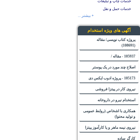
خدمات چاپ و تبلیغات
خدمات حمل و نقل
+ بیشتر ...
آگهی های ویژه استخدام
پروژه کتاب نویسی/ مقاله
(108691)
105937 - مقاله /
اصلاح چند مورد در یک پوستر
105173 - پروژه ادوب ایکس دی
نیروی کار در پیتزا فروشی
استخدام نیرو در داروخانه
همکاری با اشخاص (روابط عمومی
و تولید محتوا)
نیروی نیمه ماهر و یا کارآموز پیتزا
کارگر ساده