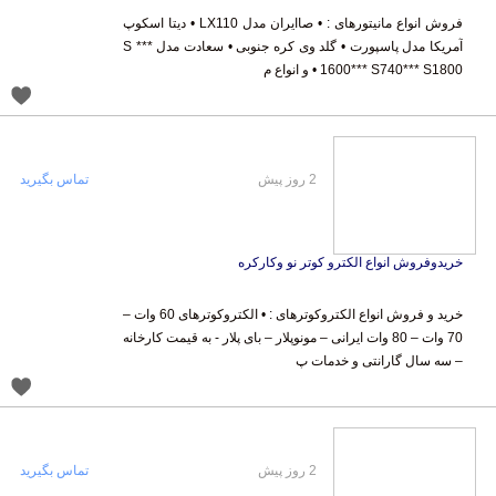
فروش انواع مانیتورهای : • صاایران مدل LX110 • دیتا اسکوپ
آمریکا مدل پاسپورت • گلد وی کره جنوبی • سعادت مدل *** S
1600*** S740*** S1800 • و انواع م
2 روز پیش
تماس بگیرید
خریدوفروش انواع الکترو کوتر نو وکارکره
خرید و فروش انواع الکتروکوترهای : • الکتروکوترهای 60 وات –
70 وات – 80 وات ایرانی – مونوپلار – بای پلار - به قیمت کارخانه
– سه سال گارانتی و خدمات پ
2 روز پیش
تماس بگیرید