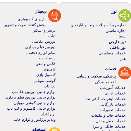
تور
دیجیتال
بازیهای کامپیوتری
پخش کننده صوت و تصویر
اجاره روزانه ویلا، سویت و آپارتمان
پرینتر و اسکنر
اجاره ماشین
تبلت
بلیط
دوربین عکاسی
تور خارجی
دوربین فیلم برداری
تور داخلی
سایر لوازم دیجیتال
خدمات مسافرتی
سیم کارت
هتل
فکس و تلفن
خدمات
کامپیوتر
کنسول بازی
پزشکی، سلامت و زیبایی
گوشی موبایل
اخذ نمایندگی
لپ تاپ
خدمات آموزشی
لوازم جانبی دوربین عکاسی
خدمات اداری
لوازم جانبی دوربین فیلم برداری
خدمات اینترنت، کافی نت
لوازم جانبی گوشی موبایل
خدمات بازرگانی
لوازم جانبی کامپیوتر و لپ تاپ
خدمات تعمیرات
نرم افزار
خدمات چاپ و تبلیغات
ویدیو پرژکتور و لوازم جانبی
خدمات حمل و نقل
خدمات خانگی و منزل
استخدام