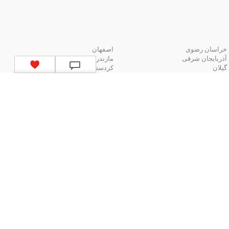
خراسان رضوی
اصفهان
آذربایجان شرقی
مازندران
گیلان
کردستان
لیست استان‌های ایران
ا یک دکمه
اید به متخصص پوست مراجعه کنیم؟
بیشتر
استخدام در مشهد
استخدام در اصفهان
استخدام در شیراز
استخدام در تبریز