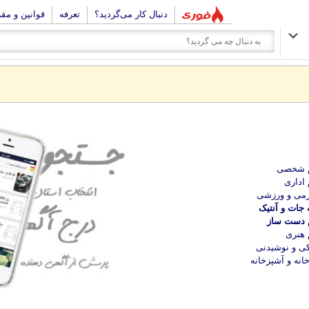
دنبال کار می‌گردید؟
تعرفه
قوانین و مق
م شخصی
 اداری
می و ورزشی
 جات و آنتیک
م دست ساز
 هنری
ی و نوشیدنی
انه و آشپزخانه