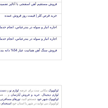
فروش مستقیم آهن اسفنجی با آنالیز تضمین
خرید قرص کلر | قیمت روز قروش عمده
اجاره انبار و سوله در بندرعباس، انجام خدما
اجاره انبار و سوله در بندرعباس، انجام خدما
فروش سنگ آهن هماتیت عیار 54% دانه بندی
لوکوپوک
مکانی ست برای عرضه
لوازم نو
و
دست 
لوازم دیجیتال
،
خرید و فروش آپارتمان
و ... ه
لوکوپوک شهر خود
جستجو کنید،
تورهای مسافرتی 
لوکوپوک می توانید در شهر یا استان خود
استخدام
ش