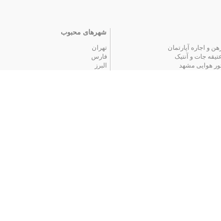
شهرهای محبوب
هن و اجاره آپارتمان
تهران
تیقه جات و آنتیک
فارس
ور هوایی مشهد
البرز
 محبوب
|
آگهی های قدیمی
|
تمام آگهی ها
اخبار
یمت خودرو
سقف برقی پادناتنت | کنترل نور و سایه تنها ب
یمت بلیط هواپیما
درمان جوش صورت؛ چطور بفهمیم چه موقع ب
استخدام در شهرها
ستخدام کارگر ساده
استخدام در تهران
ستخدام‌های دولتی
استخدام در کرج