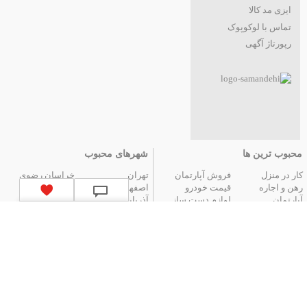
ایزی مد کالا
تماس با لوکوپوک
رپورتاژ آگهی
محبوب ترین ها
شهرهای محبوب
کار در منزل
فروش آپارتمان
تهران
خراسان رضوی
رهن و اجاره
قیمت خودرو
اصفهان
فارس
آپارتمان
لوازم دست ساز
آذربایجان شرقی
مازندران
عتیقه جات و آنتیک
گوشی موبایل
البرز
گیلان
تور ارزان آنتالیا
تور هوایی مشهد
کردستان
تور زمینی مشهد
لیست استان‌های ایران
|
آگهی های قدیمی
|
تمام آگهی ها
جستجوهای محبوب
قیمت
اخبار