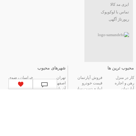
ایزی مد کالا
تماس با لوکوپوک
رپورتاژ آگهی
محبوب ترین ها
شهرهای محبوب
کار در منزل
فروش آپارتمان
تهران
خراسان رضوی
رهن و اجاره
قیمت خودرو
اصفهان
فارس
آپارتمان
لوازم دست ساز
آذربایجان شرقی
مازندران
عتیقه جات و آنتیک
گوشی موبایل
البرز
گیلان
تور ارزان آنتالیا
تور هوایی مشهد
کردستان
تور زمینی مشهد
لیست استان‌های ایران
|
آگهی های قدیمی
|
تمام آگهی ها
جستجوهای محبوب
قیمت
اخبار