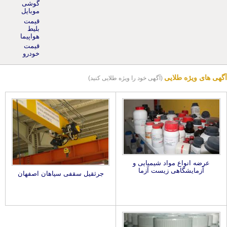
موبایل
قیمت
بلیط
هواپیما
قیمت
خودرو
آگهی های ویژه طلایی
(آگهی خود را ویژه طلایی کنید)
عرضه انواع مواد شیمیایی و
آزمایشگاهی زیست آزما
جرثقیل سقفی سپاهان اصفهان