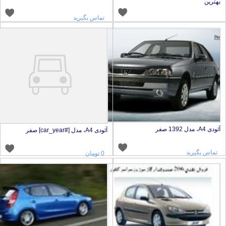
هترین
تماس بگیرید
ودی A4، مدل 1392 صفر
آئودی A4، مدل [#car_year] صفر
تماس بگیرید
0 تومان