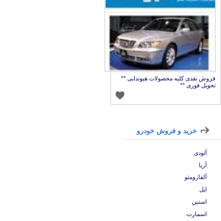
روش نقدی کلیه محصولات هیوندایی **
حویل فوری **
خرید و فروش خودرو
آئودی
آریا
آلفارومئو
اپل
استین
اسمارت