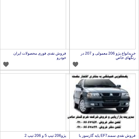
خریدانواع پژو 206 معمولی و 207 در
فروش نقدی فوری محصولات ایران
نگهای خاص
خودرو
فروش نقدی سمندEF7 پایه گازسوز با
پژو206 تیپ 5 و 206 تیپ 2