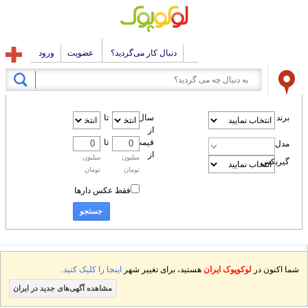
دنبال کار می‌گردید؟
عضویت
ورود
برند
سال
تا
از
قیمت
تا
مدل
از
میلیون
میلیون
گیربکس
تومان
تومان
فقط عکس دارها
جستجو
شما اکنون در
لوکوپوک ایران
هستید، برای تغییر شهر
اینجا را کلیک کنید.
مشاهده آگهی‌های جدید در ایران