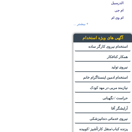
الدزمبیل
ام جی
ام وی ام
+ بیشتر ...
آگهی های ویژه استخدام
استخدام نیروی کارگر ساده
همکار کنافکار
نیروی تولید
استخدام ادمین اینستاگرام خانم
نیازمند مربی در مهد کودک
حراست / نگهبانی
آرایشگر آقا
نیروی خدماتی دندانپزشکی
پزنده کباب/منقل کار/آشپز /کوبیده