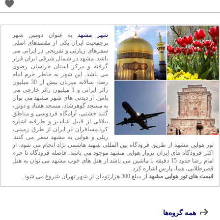
شهر مشهد
به عنوان دومین شهر
پرجمعیت ایران یکی از مقصدهای اصلی
سفرهای زیارتی و تفریحی در ایرانی می
باشد. مشهد در شمال شرقی ایران قرار
گرفته و مرکز استان خراسان رضوی
می باشد. این شهر به خاطر حرم امام
رضا، سالانه میزبان بیش از 30 میلیون
زائر ایرانی و 1 میلیون زائر خارجی می
باش. از دیدنی های شهر مشهد می توان
به مسجد گوهرشاد، مسجد هفتاد و دوتن،
گنبد خشتی، آرامگاه فردوسی و مناطق
ییلاقی از قبیل شاندیز و طرقبه اشاره
کرد.مسافران در ایران از طرق زمینی،
ریلی و هوایی به مشهد سفر می کنند.
تور هوایی مشهد از طریق فرودگاه بین المللی شهید هاشمی نژاد انجام می شود، از
اکثر فرودگاه های ایران پرواز هوایی مشهد موجود می باشد. فاصله فرودگاه تا حرم
امام رضا حدود 15 دقیقه با ماشین می باشد.از هتل های خوب مشهد می توان به هتل
قصرطلایی، هما، پارس اشاره کرد.
قیمت های تور هوایی مشهد
از مبلغ 300 هزارتومان از شهر تهران شروع می شود.
همه گروه‌ها