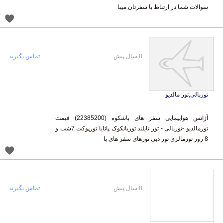
سوالات شما در ارتباط با سفرتان میبا
8 سال پیش
تماس بگیرید
توربالی,تور مالدیو
آژانس هواپیمایی سفر های باشکوه (22385200) قيمت
تورمالدیو -توربالی - تور تایلند توربانکوک پاتایا تورپوکت 7شب و
8 روز تورمالزی تور دبی تورهای سفر های با
8 سال پیش
تماس بگیرید