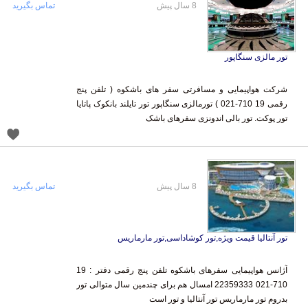
8 سال پیش
تماس بگیرید
تور مالزی سنگاپور
شرکت هواپیمایی و مسافرتی سفر های باشکوه ( تلفن پنج
رقمی 19 710-021 ) تورمالزی سنگاپور تور تایلند بانکوک پاتایا
تور پوکت. تور بالی اندونزی سفرهای باشک
8 سال پیش
تماس بگیرید
تور آنتالیا قیمت ویژه,تور کوشاداسی,تور مارماریس
آژانس هواپیمایی سفرهای باشکوه تلفن پنج رقمی دفتر : 19
710-021 22359333 امسال هم برای چندمین سال متوالی تور
بدروم تور مارماریس تور آنتالیا و تور است