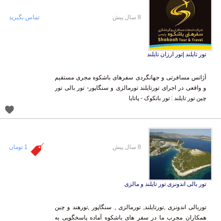
8 سال پیش
تماس بگیرید
تور تایلند |تور ارزان تایلند
آژانس مسافرتی و جهانگردی سفرهای باشکوه مجری مستقیم
و واقعی در اجرای تورتایلند تورمالزی و سنگاپور- تور بالی تور
چین تور تایلند : تور بانکوک - پاتایا
8 سال پیش
1 تومان
تور بالی اندونزی تور تایلند و مالزی
توربالی اندونزی ,تورتایلند, تورمالزی , سنگاپور ,تورهند و چین
همکاران مجرب ما در سفر های باشکوه آماده پاسخگویی به