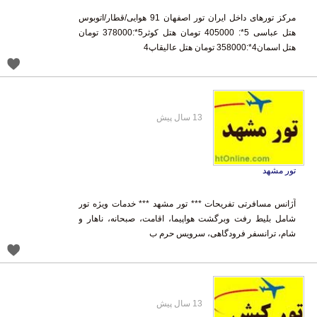
مرکز تورهای داخل ایران تور اصفهان 91 هوایی/قطار/اتوبوس
هتل عباسی 5*: 405000 تومان هتل کوثر5*:378000 تومان
هتل اسمان4*:358000 تومان هتل عالیقاپ4
13 سال پیش
تور مشهد
آژانس مسافرتی تفریحات *** تور مشهد *** خدمات ویژه تور
شامل بلیط رفت وبرگشت هواپیما، اقامت، صبحانه، ناهار و
شام، ترانسفر فرودگاهی، سرویس حرم ب
13 سال پیش