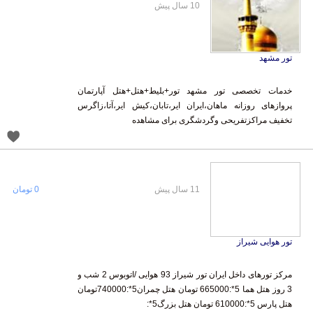
10 سال پیش
تور مشهد
خدمات تخصصی تور مشهد تور+بلیط+هتل+هتل آپارتمان
پروازهای روزانه ماهان،ایران ایر،تابان،کیش ایر،آتا،زاگرس
تخفیف مراکزتفریحی وگردشگری برای مشاهده
11 سال پیش
0 تومان
تور هوایی شیراز
مرکز تورهای داخل ایران تور شیراز 93 هوایی /اتوبوس 2 شب و
3 روز هتل هما 5*:665000 تومان هتل چمران5*:740000تومان
هتل پارس 5*:610000 تومان هتل بزرگ5*: