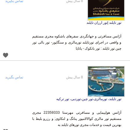
8 سال پیش
تماس بگیرید
تور تایلند |تور ارزان تایلند
آژانس مسافرتی و جهانگردی سفرهای باشکوه مجری مستقیم
و واقعی در اجرای تورتایلند تورمالزی و سنگاپور- تور بالی تور
چین تور تایلند : تور بانکوک - پاتایا
8 سال پیش
تماس بگیرید
تور تایلند، تورمالزی،تور چین،توردبی، تور ترکیه
آژانس هواپیمایی و مسافرتی مهرستا 22359333 مجری
مستقیم تور مالزی کوالالامپور پنانگ و لنکاوی; و رزرو بلیط با
بهترین قیمت و خدمات مجری تورهای تایلند به