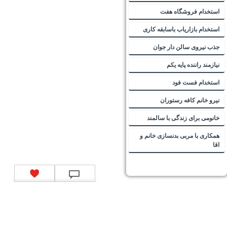
استخدام فروشگاه هفت
استخدام بازاریاب باسابقه کاری
جذب نیروی سالن دار جوان
نیازمند راننده پایه یکم
استخدام فست فود
نیرو خانم کافه رستوران
خانومی برای زندگی با سالمند
همکاری با مربی بدنسازی خانم و
اقا
تماس با ما
|
موتور جستجوی فرصت‌های شغلی
|
اخبار استخدام
|
استخدام‌های دولتی
|
استخدام‌
بانک‌ها و موسسات مالی
|
استخدام‌ نیروهای مسلح
|
استخدام‌ شرکت‌های معتبر
|
ایزی مد کالا
|
شبا
چیست؟
|
کد شبای بانک ملی
|
کد شبای بانک صادرات
|
کد شبای بانک تجارت
|
کد شبای بانک سپه
|
کد
شبای بانک توصعه صادرات
|
کد شبای بانک کشاورزی
|
کد شبای بانک صنعت و معدن
|
کد شبای بانک