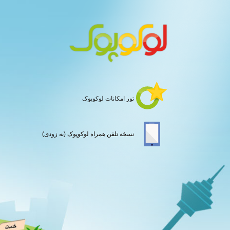
تور امکانات لوکوپوک
نسخه تلفن همراه لوکوپوک (به زودی)