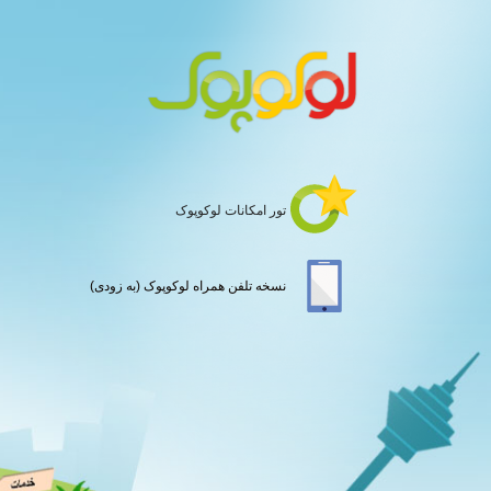
تور امکانات لوکوپوک
نسخه تلفن همراه لوکوپوک (به زودی)