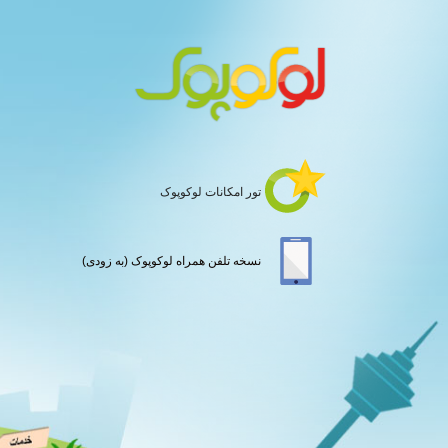
تور امکانات لوکوپوک
نسخه تلفن همراه لوکوپوک (به زودی)