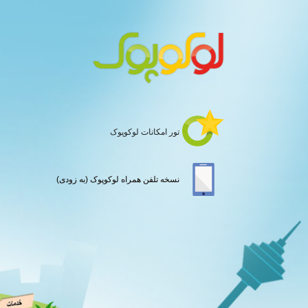
تور امکانات لوکوپوک
نسخه تلفن همراه لوکوپوک (به زودی)